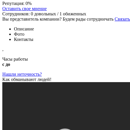
Репутация:
0%
Оставить свое мнение
Сотрудников:
0
довольных /
1
обиженных
Вы представитель компании? Будем рады сотрудничать
Связать
Описание
Фото
Контакты
,
Часы работы
с до
Нашли неточность?
Как обманывают людей!