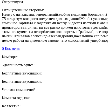
Отсутствуют
Отрицательные стороны:
Начну с начальства: генеральный(злобин владимир борисович)
75 лет,разум которого помутнел давным давно!Жлобы ужасные,да 
семейное.Зарплата с задержками всегда и дается частями и ава
производства,причем ты все равно должен изготовить деталь(и
этом не скупясь на оскорбления поговорить с "рабами", все но
имени Привалов александр александрович,начальника кап ремо
целом работа на дизельном заводе_ это колосальный ущерб 
0 Коммент.
Комфорт:
Удаленность офиса:
Бесплатные вкусняшки:
Бесплатные вкусняшки:
Чистота помещений:
Комната отдыха:
Коллектив: