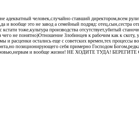
-не адекватный человек,случайно ставший директором,всем рули
и вообще это не завод а семейный подряд: отец,сын,сестра отца 
нс кстати тоже,культура производства отсутствует,убитый станоч
з чего не понятно)Отношение Злобинцев к рабочим как к скоту, 
рмы и расценки остались еще с советских времен,тех процессы в
нта,но позиционирующего себя примерно Господом Богом,редкая
здоровью,нервам и вообще жизни! НЕ ХОДИТЕ ТУДА! БЕРЕГИТЕ С