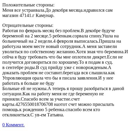
Положительные стороны:
Меня все устраивала.До декобря месяца.ндравился сам
магазин 47141.г Камунар.
Отрицательные стороны:
Работая по февраль месяц без проблем.В декобре будуче
беременой на 2 месяце.5 ребенкам.сорвала спину.Ушла на
больничный на 2 недели.4 февроля выписалась.Пришла на
работу.на моем месте новый сотрудник.А меня заставели
уволиться по собственому желанию.Хотя зная что беремнна.И
сейча я буду требовать что бы мне оплотили дикрет.Если не
получится договориться по хорошему.То я подам в суд.
в сентебре роды.В суд прийду уже с новорожденым.А
доказать проблем не составит.берегада вся слышила.как
Упровляющия орала что бы я писала заявления.И у нее
работать я больше не буду
Больные ей не нужны.А теперь я прошу разобраться в даной
ситуации.Как на работу меня не где беременую не
приняли.Спасибо всем за участие.счет
карты.4276550018706708 наэтот счет можно присылать
помощь.к рождению 5 ребенка.спасибо всем кто
откликнеться.С ув-ем Татьяна.
0 Коммент.