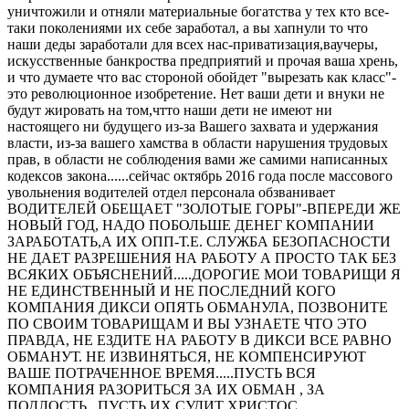
уничтожили и отняли материальные богатства у тех кто все-
таки поколениями их себе заработал, а вы хапнули то что
наши деды заработали для всех нас-приватизация,ваучеры,
искусственные банкроства предприятий и прочая ваша хрень,
и что думаете что вас стороной обойдет "вырезать как класс"-
это революционное изобретение. Нет ваши дети и внуки не
будут жировать на том,чтто наши дети не имеют ни
настоящего ни будущего из-за Вашего захвата и удержания
власти, из-за вашего хамства в области нарушения трудовых
прав, в области не соблюдения вами же самими написанных
кодексов закона......сейчас октябрь 2016 года после массового
увольнения водителей отдел персонала обзванивает
ВОДИТЕЛЕЙ ОБЕЩАЕТ "ЗОЛОТЫЕ ГОРЫ"-ВПЕРЕДИ ЖЕ
НОВЫЙ ГОД, НАДО ПОБОЛЬШЕ ДЕНЕГ КОМПАНИИ
ЗАРАБОТАТЬ,А ИХ ОПП-Т.Е. СЛУЖБА БЕЗОПАСНОСТИ
НЕ ДАЕТ РАЗРЕШЕНИЯ НА РАБОТУ А ПРОСТО ТАК БЕЗ
ВСЯКИХ ОБЪЯСНЕНИЙ.....ДОРОГИЕ МОИ ТОВАРИЩИ Я
НЕ ЕДИНСТВЕННЫЙ И НЕ ПОСЛЕДНИЙ КОГО
КОМПАНИЯ ДИКСИ ОПЯТЬ ОБМАНУЛА, ПОЗВОНИТЕ
ПО СВОИМ ТОВАРИЩАМ И ВЫ УЗНАЕТЕ ЧТО ЭТО
ПРАВДА, НЕ ЕЗДИТЕ НА РАБОТУ В ДИКСИ ВСЕ РАВНО
ОБМАНУТ. НЕ ИЗВИНЯТЬСЯ, НЕ КОМПЕНСИРУЮТ
ВАШЕ ПОТРАЧЕННОЕ ВРЕМЯ.....ПУСТЬ ВСЯ
КОМПАНИЯ РАЗОРИТЬСЯ ЗА ИХ ОБМАН , ЗА
ПОДЛОСТЬ , ПУСТЬ ИХ СУДИТ ХРИСТОС