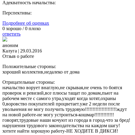
Адекватность начальства:
Перспективы:
Подробнее об оценках
0
хорошо /
0
плохо
ответить
аноним
Калуга
|
29.03.2016
Отзыв о работе
Положительные стороны:
хороший коллектив,недалеко от дома
Отрицательные стороны:
начальство ворует внаглую,не скрывая,не очень то боятся
проверок и ревизий,все плюсы тащат по домам,пьют на
рабочем месте с самого утра,уходят когда хотят,охраны
0,воровство покупателей процветает.уже 2 недели после
увольнения не могу получить трудовую!!!!!!!!!!!!!!!!!!!!!ждут
на новой работе-не могу устроиться-кошмар!!!!!!!!!!!!!
говорят,трудовые наши кочуют из города в город-что за бред!
нарушения трудового законодательства на каждом шагу!
хотите найти хорошую работу-НЕ ХОДИТЕ В ДИКСИ!