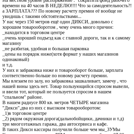
На местном уровне распоряжение : "сократить фонд рабочего
времени на 40 часов В НЕДЕЛЮ!!!! Что за самодеятельность?!
а ЗАРПЛАТА??? По новому расчету премии её вообще не
увидишь с такими обстоятельствами...
У нас через 150 метров ещё один ДИКСИ, довольно с
хорошим товарооборотом , чему очень много причин:
_находится в торговом центре
_очень хороший подъезд как с главной дороги, так и к самому
магазину
_не разбитая, удобная и большая парковка
_цены на порядок ниже(хотя формат у наших магазинов
одинаковый)
и т.д.
У них и забраковка ниже и товарооборот больше, зарплата
соответственно больше по новому расчету премии.
Мы влезаем по залу, но забраковка зашкаливает, замечу , что
нашей вины здесь нет. Товар пользующийся спросом вывели,
и ввели тот, который не пользуется спросом в нашем
"спальном" районе.
В нашем радиусе 800 кв. метров ЧЕТЫРЕ магазина
"Дикси",два из них с высоким товарооборотом:
_1)в торговом центре
_2) рядом окружная дорога(дальнобойщики, дачники и т.д)
три многоэтажных гаража, два автосервиса и кафе.
В таких Дикси кассиры получили больше чем мы_ЗУМы