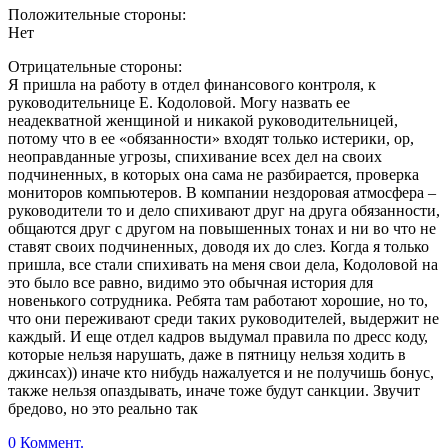
Положительные стороны:
Нет
Отрицательные стороны:
Я пришла на работу в отдел финансового контроля, к
руководительнице Е. Кодоловой. Могу назвать ее
неадекватной женщиной и никакой руководительницей,
потому что в ее «обязанности» входят только истерики, ор,
неоправданные угрозы, спихивание всех дел на своих
подчиненных, в которых она сама не разбирается, проверка
мониторов компьютеров. В компании нездоровая атмосфера –
руководители то и дело спихивают друг на друга обязанности,
общаются друг с другом на повышенных тонах и ни во что не
ставят своих подчиненных, доводя их до слез. Когда я только
пришла, все стали спихивать на меня свои дела, Кодоловой на
это было все равно, видимо это обычная история для
новенького сотрудника. Ребята там работают хорошие, но то,
что они переживают среди таких руководителей, выдержит не
каждый. И еще отдел кадров выдумал правила по дресс коду,
которые нельзя нарушать, даже в пятницу нельзя ходить в
джинсах)) иначе кто нибудь нажалуется и не получишь бонус,
также нельзя опаздывать, иначе тоже будут санкции. Звучит
бредово, но это реально так
0 Коммент.