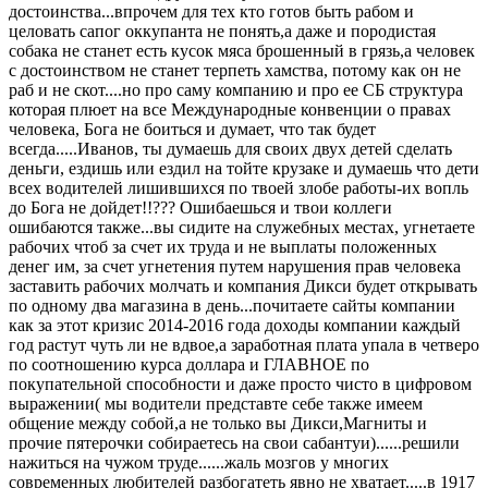
достоинства...впрочем для тех кто готов быть рабом и
целовать сапог оккупанта не понять,а даже и породистая
собака не станет есть кусок мяса брошенный в грязь,а человек
с достоинством не станет терпеть хамства, потому как он не
раб и не скот....но про саму компанию и про ее СБ структура
которая плюет на все Международные конвенции о правах
человека, Бога не боиться и думает, что так будет
всегда.....Иванов, ты думаешь для своих двух детей сделать
деньги, ездишь или ездил на тойте крузаке и думаешь что дети
всех водителей лишившихся по твоей злобе работы-их вопль
до Бога не дойдет!!??? Ошибаешься и твои коллеги
ошибаются также...вы сидите на служебных местах, угнетаете
рабочих чтоб за счет их труда и не выплаты положенных
денег им, за счет угнетения путем нарушения прав человека
заставить рабочих молчать и компания Дикси будет открывать
по одному два магазина в день...почитаете сайты компании
как за этот кризис 2014-2016 года доходы компании каждый
год растут чуть ли не вдвое,а заработная плата упала в четверо
по соотношению курса доллара и ГЛАВНОЕ по
покупательной способности и даже просто чисто в цифровом
выражении( мы водители представте себе также имеем
общение между собой,а не только вы Дикси,Магниты и
прочие пятерочки собираетесь на свои сабантуи)......решили
нажиться на чужом труде......жаль мозгов у многих
современных любителей разбогатеть явно не хватает.....в 1917