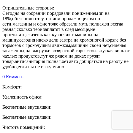
Отрицательные стороны:
Сегодня на собрании порадовали понижением зп на
18%,объяснили отсутствием продаж в целом по
сети,магазины и офис тоже обрезали,муть полная,зп всегда
разная,сколько тебе заплатят в след месяце,не
просчитать,скачешь как кузнечик с машины на
машину,сегодня ивеко дели,завтра на хромоногой коряге без
тормозов с грохочущим движком,машины своей нет,сиденья
загаженны,на выгрузке возвратной тары стоит жуткая вонь от
чахлых продуктов,тут же рядом на доках грузят
товар,антисанитария полная,без авто добираться на работу не
удобно,если вы не из купчино.
0 Коммент.
Комфорт:
Удаленность офиса:
Бесплатные вкусняшки:
Бесплатные вкусняшки:
Чистота помещений: