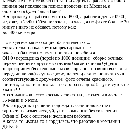
К тому же нас заставляла РГМ приходить на работу к 07:00 в
приказном порядке на период проверки из Москвы, а
оплачивать будет "дядя Ваня"
А я прихожу на рабочее место к 08:00, а рабочий день с 09:00,
и ухожу в 23:00. Обед положен два часа , а по факту больше 20
минут никто не обедает, потому как:
зал 400 кв.метра
_ отсюда все вытекающие обстоятельства ...
+обязательно локалка+откорректированные
заказы+обязательно пост+приемка+переборка
ОИФ+переоценка (порой по 1000 позиций)+сборка вечных
перемещений на другие магазины+вымыть полы+убрать
территорию+обязательные вызовы органов правопорядка для
передачи воров(несут все ,кому не лень) с заполнением кучи
соответствующих документов+фото отчеты красивого,
чистого, заполненного зала по сто раз на дню!!! Тут и суток не
хватит!!!
А сотрудников всего восемь человек на две смены вместе с
ЗУМами и УМом.
P.S. сотрудники решили подождать: если положение и
зарплата не изменятся, уйдут из компании без сожаления.
Обидно! Все с опытом и желанием работать.
А когда-то...Когда-то я гордилась, что работаю в компании
ДИКСИ