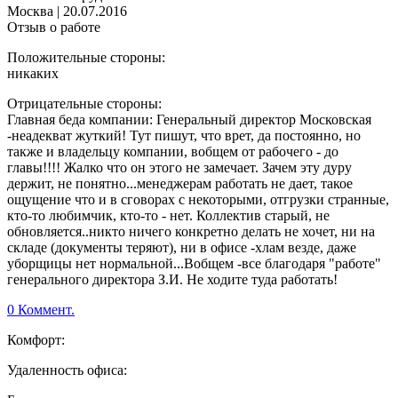
Москва
|
20.07.2016
Отзыв о работе
Положительные стороны:
никаких
Отрицательные стороны:
Главная беда компании: Генеральный директор Московская
-неадекват жуткий! Тут пишут, что врет, да постоянно, но
также и владельцу компании, вобщем от рабочего - до
главы!!!! Жалко что он этого не замечает. Зачем эту дуру
держит, не понятно...менеджерам работать не дает, такое
ощущение что и в сговорах с некоторыми, отгрузки странные,
кто-то любимчик, кто-то - нет. Коллектив старый, не
обновляется..никто ничего конкретно делать не хочет, ни на
складе (документы теряют), ни в офисе -хлам везде, даже
уборщицы нет нормальной...Вобщем -все благодаря "работе"
генерального директора З.И. Не ходите туда работать!
0 Коммент.
Комфорт:
Удаленность офиса: