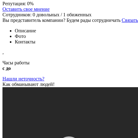
Репутация:
0%
Оставить свое мнение
Сотрудников:
0
довольных /
1
обиженных
Вы представитель компании? Будем рады сотрудничать
Связать
Описание
Фото
Контакты
,
Часы работы
с до
Нашли неточность?
Как обманывают людей!