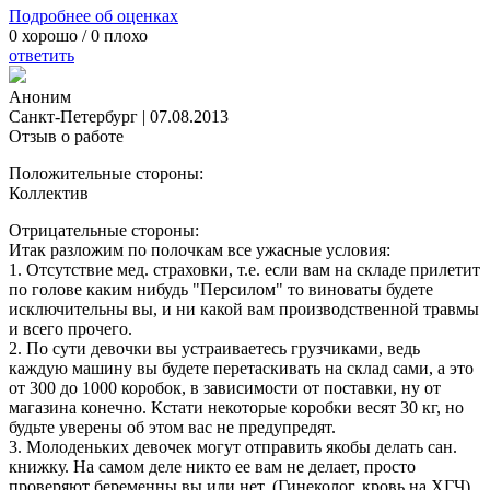
Подробнее об оценках
0
хорошо /
0
плохо
ответить
Аноним
Санкт-Петербург
|
07.08.2013
Отзыв о работе
Положительные стороны:
Коллектив
Отрицательные стороны:
Итак разложим по полочкам все ужасные условия:
1. Отсутствие мед. страховки, т.е. если вам на складе прилетит
по голове каким нибудь "Персилом" то виноваты будете
исключительны вы, и ни какой вам производственной травмы
и всего прочего.
2. По сути девочки вы устраиваетесь грузчиками, ведь
каждую машину вы будете перетаскивать на склад сами, а это
от 300 до 1000 коробок, в зависимости от поставки, ну от
магазина конечно. Кстати некоторые коробки весят 30 кг, но
будьте уверены об этом вас не предупредят.
3. Молоденьких девочек могут отправить якобы делать сан.
книжку. На самом деле никто ее вам не делает, просто
проверяют беременны вы или нет. (Гинеколог, кровь на ХГЧ)