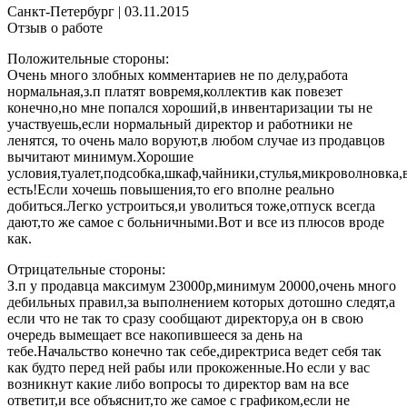
Санкт-Петербург
|
03.11.2015
Отзыв о работе
Положительные стороны:
Очень много злобных комментариев не по делу,работа
нормальная,з.п платят вовремя,коллектив как повезет
конечно,но мне попался хороший,в инвентаризации ты не
участвуешь,если нормальный директор и работники не
ленятся, то очень мало воруют,в любом случае из продавцов
вычитают минимум.Хорошие
условия,туалет,подсобка,шкаф,чайники,стулья,микроволновка,
есть!Если хочешь повышения,то его вполне реально
добиться.Легко устроиться,и уволиться тоже,отпуск всегда
дают,то же самое с больничными.Вот и все из плюсов вроде
как.
Отрицательные стороны:
З.п у продавца максимум 23000р,минимум 20000,очень много
дебильных правил,за выполнением которых дотошно следят,а
если что не так то сразу сообщают директору,а он в свою
очередь вымещает все накопившееся за день на
тебе.Начальство конечно так себе,директриса ведет себя так
как будто перед ней рабы или прокоженные.Но если у вас
возникнут какие либо вопросы то директор вам на все
ответит,и все объяснит,то же самое с графиком,если не