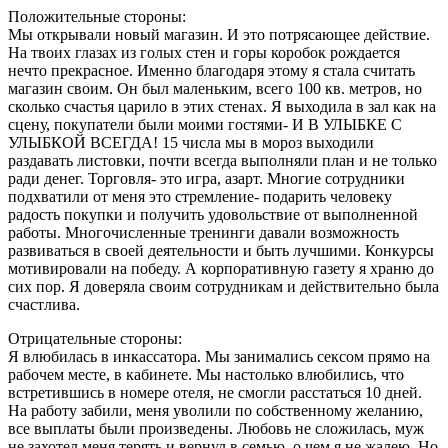
Положительные стороны:
Мы открывали новый магазин. И это потрясающее действие.
На твоих глазах из голых стен и горы коробок рождается
нечто прекрасное. Именно благодаря этому я стала считать
магазин своим. Он был маленьким, всего 100 кв. метров, но
сколько счастья царило в этих стенах. Я выходила в зал как на
сцену, покупатели были моими гостями- И В УЛЫБКЕ С
УЛЫБКОЙ ВСЕГДА! 15 числа мы в мороз выходили
раздавать листовки, почти всегда выполняли план и не только
ради денег. Торговля- это игра, азарт. Многие сотрудники
подхватили от меня это стремление- подарить человеку
радость покупки и получить удовольствие от выполненной
работы. Многочисленные тренинги давали возможность
развиваться в своей деятельности и быть лучшими. Конкурсы
мотивировали на победу. А корпоративную газету я храню до
сиx пор. Я доверяла своим сотрудникам и действительно была
счастлива.
Отрицательные стороны:
Я влюбилась в инкассатора. Мы занимались сексом прямо на
рабочем месте, в кабинете. Мы настолько влюбились, что
встретившись в номере отеля, не смогли расстаться 10 дней.
На работу забили, меня уволили по собственному желанию,
все выплаты были произведены. Любовь не сложилась, муж
не захотел меня терять и вернул в семью, о чем я не жалею. Но