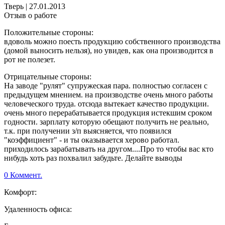
Тверь
|
27.01.2013
Отзыв о работе
Положительные стороны:
вдоволь можно поесть продукцию собственного производства
(домой выносить нельзя), но увидев, как она производится в
рот не полезет.
Отрицательные стороны:
На заводе "рулят" супружеская пара. полностью согласен с
предыдущем мнением. на производстве очень много работы
человеческого труда. отсюда вытекает качество продукции.
очень много перерабатывается продукция истекшим сроком
годности. зарплату которую обещают получить не реально,
т.к. при получении з/п выясняется, что появился
"коэффициент" - и ты оказывается херово работал.
приходилось зарабатывать на другом....Про то чтобы вас кто
нибудь хоть раз похвалил забудьте. Делайте выводы
0 Коммент.
Комфорт:
Удаленность офиса: