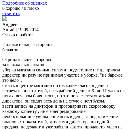
Подробнее об оценках
0
хорошо /
0
плохо
ответить
Андрей
Алтай
|
19.09.2014
Отзыв о работе
Положительные стороны:
белая зп
Отрицательные стороны:
задержка выплаты зп
уборка магазина своими силами, подметание и т.д., причем
директор ни разу не принимал участие в уборке, "не барское
это дело".
стоять в центре магазина по несколько часов в день и
встречать посетителей, весь рабочий день от 9- до 11 часов на
ногах, вечером болят ноги, но это не касается опять же
директора, он сидит весь день на стуле с ноутбуком.
вести запись на диктофон и проговаривать скороговорку
каждому клиенту , иначе депремирование.
необоснованное увольнение день в день, за недостижение
плановых показателей, хотя сами директора ни одной
продажи не делают и уже забыли как это продавать, ушел из