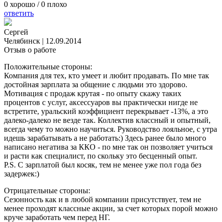
0
хорошо /
0
плохо
ответить
Сергей
Челябинск
|
12.09.2014
Отзыв о работе
Положительные стороны:
Компания для тех, кто умеет и любит продавать. По мне так
достойная зарплата за общение с людьми это здорово.
Мотивация с продаж крутая - по опыту скажу таких
процентов с услуг, аксессуаров вы практически нигде не
встретите, уральский коэффициент перекрывает -13%, а это
далеко-далеко не везде так. Коллектив классный и опытный,
всегда чему то можно научиться. Руководство лояльное, с утра
идешь зарабатывать а не работать:) Здесь ранее было много
написано негатива за ККО - по мне так он позволяет учиться
и расти как специалист, по скольку это бесценный опыт.
P.S. С зарплатой был косяк, тем не менее уже пол года без
задержек:)
Отрицательные стороны:
Сезонность как и в любой компании присутствует, тем не
менее проходят классные акции, за счет которых порой можно
круче заработать чем перед НГ.