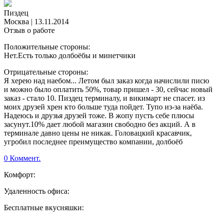
Пиздец
Москва
|
13.11.2014
Отзыв о работе
Положительные стороны:
Нет.Есть только долбоёбы и минетчики
Отрицательные стороны:
Я херею над наебом... Летом был заказ когда начислили писю
и можно было оплатить 50%, товар пришел - 30, сейчас новый
заказ - стало 10. Пиздец терминалу, и викимарт не спасет. из
моих друзей хрен кто больше туда пойдет. Тупо из-за наёба.
Надеюсь и друзья друзей тоже. В жопу пусть себе плюсы
засунут.10% дает любой магазин свободно без акций. А в
терминале давно цены не никак. Головацкий красавчик,
угробил последнее преимущество компании, долбоёб
0 Коммент.
Комфорт:
Удаленность офиса:
Бесплатные вкусняшки: