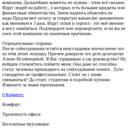
компания. Дальнейшие коменты не нужны - этим всё сказано.
Ищут людей на работу , у которых есть большие кридиты или
финансовые обязательства. Зачем надеюсь объяснять не
надо.Предлагают оплату за открытую вакансию заниженную
как минимум в 3 раза. Ищут лохов и терпил - это моё мнение
я могу ошибаться. Подтвердите или опровергните, если вы не
член этой компании по понятным причинам.
Отрицательные стороны:
После собеседования остаётся неисгладимое впечатление что
из тебя лепят лохушку. Причем доверили это дело делетантке
Алине Игуменцевой. Я Вас спрашиваю а где руководство? Ну
вобщем столкнётесь поймете меня. Она даже не способна
статус человека пришедшего на собеседование понять . Тупо
стандартно не профессионально. Стоит ли с ними
связываться? Да стоит, студентам и подобной публике.
Извините за знаки препинания.
0 Коммент.
Комфорт:
Удаленность офиса:
Бесплатные вкусняшки: