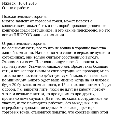
Ижевск
|
16.01.2015
Отзыв о работе
Положительные стороны:
многое зависит от торговой точки, может повезет с
коллективом, может быть и нет. порой проводят различные
конкурсы среди сотрудников. и это как не прискорбно, но это
все из ПЛЮСОВ данной компании.
Отрицательные стороны:
по большому счету все то что не вошло в хорошие качества
данной компании. Начальство что сидит в верхах не думает о
сотрудниках, они только считают собственную выгоду,
Экономят на всем. Постоянно ищут способы понизить
зарплату всем. Уважения никакого нет. Вроде такая большая
сеть, а все корпоративны за счет сотрудников проводят, мало
того, на них постоянно действует сухой закон, или алкоголя
по минимуму. Какого будет ваше мнение когда на 40 человек
будет 20 бутылок шампанского, и 15 из них они потом заберут
с собой, т.к. запретят пить. люди не идут на работу, потому,
что там вечные сплетни, то про одних то про других,
противно даже слушать. Да и честно сказать сотрудников не
хватает, часто приходится работать, без выходных, а за
переработку доплаты мизерные. А со слов директоров
торговых точек, становится понятно, что собственнику этой