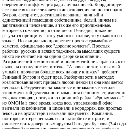
очернение и диффамация ради личных целей. Координирует
все такие высокие человеческие отношения лично господин
Бугров, авторитет, достигший вершины; личный и
единственный помощник собственника, белый, ничем не
запятнанный человечище, а так же его приближённые,
которые к сожалению, в отличие от Геннадия, никак не
разучатся принципу "что у умного в голове, то у пьяного на
языке". Неофициально процветает простое трамвайное
хамство, официально все "дорогие коллеги". Простых
рабочих, русских и всяких таджиков, за мыслящих существ
никто не считает ни на одной фабрике компании.
Разграничений компетенций и полномочий нет: прав тот, кто
выше на стенку писает, и точка. "А вовсе не тот, кто самый
умный и прочитал больше всех на одну книжку", добавит
Геннадий Бугров и будет прав. Разборчивости в методах
хозяйствования нет: прибыль любой ценой (и она нам даётся
неплохая). Разделения на законные и незаконные методы
экономической деятельности компания не понимает, имиенно
это, как говорят, послужило причиной рейда "чёрных масок"
из ОМОНа в своё время, когда весь управляющий офис
выгнали из кабинетов, и шмонали в коридорах, как простых
зеков, а из бухгалтерии изымали документы. Компания,
повторю, интересненькая: если вы любите интриги, и
сможете стать доверенным другом Геннадия Бугрова (3-4 года
шестёркой на грязных, нехороших поручения), то ждёт вас