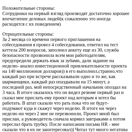
Положительные стороны:
Сотрудники на первый взгляд производят достаточно хорошее
впечатление деловых людей(к сожалению это иногда
расходится с их поведением)
Отрицательные стороны:
За 2 месяца со времени первого приглашения на
собеседования я провел 4 собеседования, ответил на тест
кеттела 200 вопросов, заполнил анкету еще из 30, служба
безопасности прозвонила всем мои работодателям,
предупредили держать язык за зубами, дали задание на
неделю- анализ инвестиционной привлекательности проекта
на 140 миллионнов долларов)) я его выполнил,странно,что
каждый раз при встрече рассказывали одно и то же, как
шарманщики, каждый раз опаздывали на 15 минут, а
последний раз, мой непосредственный начальник опоздал на
3 часа. В итоге оказалось что он видел резюме первый раз и
сказал мне прислать ему проект над которым я хотел бы
работать. В штат сказали что рать пока что не будут-
подумают куда и скажут через неделю. В итоге ни через
неделю ни через 2 мне не перезвонили, Проект мной был
прислан, а руководитель сначала кормил завтраками а потом
переслал брать трубку. После написания письма HR - мне
сказали что я их не заинтересовал)) Читал тут много негатива