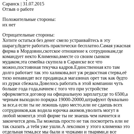
Саранск
|
31.07.2015
Отзыв о работе
Положительные стороны:
их нет
Отрицательные стороны:
Хотите остаться без денег смело устраивайтесь в эту
шарагу,будете работать практически бесплатно.Самая ужасная
фирма в Мордовии,скотское отношение к сотрудникам,где
командует некто Клименко,вместе со своим сынком
мудаком,эта семейка скупила в Саранске все что
можно,постоянная текучка кадров.Единственная кто там
долго работает так это халикова,вот уж редкостная стерва,её
тихо ненавидят все продавцы,в магазинах орет так как будто
из дурки сбежала.Довелось работать в этой компании чуть
больше года года,начнем с того что при устройстве
оформляется договор на официальную зарплату,где то 6500,а
черным выходило порядка 19000-20000,штрафуют буквально
за все,а если ты не лежишь одно место,или не сдаешь всех
сотрудников,как водила юрочка акимов,уволить могут в
любой момент,в этой фирме ты не знаешь чем начнется и
закончится день.Ты можешь просто не так посмотреть или не
так сказать ,а тебя уже ушли.А лексикон у этого клименко это
отдельная тема,все мы были и чурками и тварями,и все