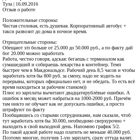
Тула
|
16.09.2016
Отзыв о работе
Положительные стороны:
Чистая столовая, есть душевая. Корпоративный автобус +
такси развозит до дома в ночное время.
Отрицательные стороны:
Обещают з/п больше от 25.000 до 50.000 руб., а по факту дай
бог 20.000 можно заработать
Работа, честно говоря, адская: бегаешь с терминалом как
сумашедший и собираешь лекарства в контейнер. Темп
быстрее чем в Макдональдсе. Рабочий день 8,5 часов и чтобы
заработать хотя бы 800 руб. за смену, надо не ходить на
перерывы, которых официально нет, и не обедать. То есть всё
время находиться за рабочим станком))
Плюс из зарплаты вычитают двадцатирублёвые ошибки. А
ошибок в месяц может набраться на 1000-2000 руб. Причём
там никто не обучает как не допускать ошибки, а просто
штрафуют по факту
Пообщавшись со старыми сотрудниками, нам сказали, чтоб
тут заработать хотя бы 30.000, необходимо сверхурочно +
выходить в свой выходной день. Напомню график 5/2.
По такой адской работе надо платить не меньше 40.000 руб.
Поэтому многие, получив 1-ую зарплату, сразу оттуда валят.