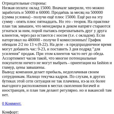
Отрицательные стороны:
Низкая оплата: оклад 15000. Вначале заверили, что можно
заработать и 50000 и 60000. Продаёшь за месяц на 500000
(сумма условна) - получи ещё плюс 15000. Ещё раз на эту
сумму - опять плюс пятнадцать. Но это - теория. На практике
план так завышен, что менеджеры в диком напряге стараются
угнаться за ним, порой пытаясь перехватывать друг у друга
клиентов, через раз остаются с носом (т.е. с окладом). Если
наторговал на 480000 - получи 0 комиссионных! График
обещали 2/2 по 13 ч (9-22). На деле - в предпраздничное время
могут добавить час: 9-23, и поставить 3 дня подряд "для
усиления" продаж. При этом клиентов часто нет до обеда.
Ассортимент часов такой, что многие потенциальные
покупатели ничего не могут выбрать - ориентация на fashion и
гламур, цены завышены.
Вывод: компания делает прибыль, недоплачивая своим
сотрудникам. Налицо текучка кадров. По слухам, в других
бутиках этой сети ситуация не так плачевна, из-за их более
выгодного расположения в местах скопления богачей и
иностранцев, и план там делают регулярно. но и вакансий там
нет.
0 Коммент.
Комфорт: