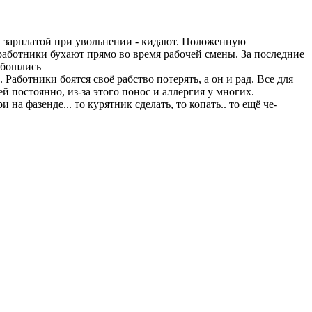
рой зарплатой при увольнении - кидают. Положенную
работники бухают прямо во время рабочей смены. За последние
обошлись
Работники боятся своё рабство потерять, а он и рад. Все для
й постоянно, из-за этого понос и аллергия у многих.
на фазенде... то курятник сделать, то копать.. то ещё че-