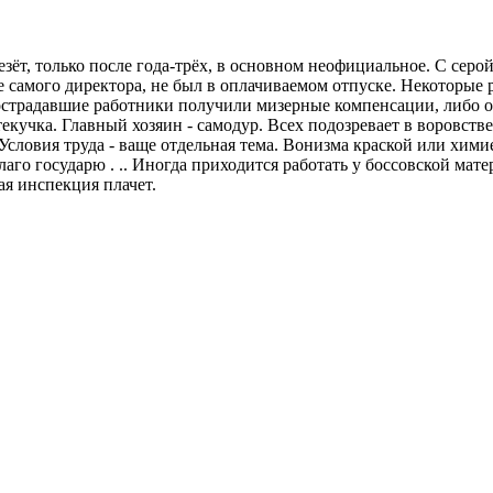
везёт, только после года-трёх, в основном неофициальное. С се
самого директора, не был в оплачиваемом отпуске. Некоторые 
Пострадавшие работники получили мизерные компенсации, либо 
учка. Главный хозяин - самодур. Всех подозревает в воровстве. 
Условия труда - ваще отдельная тема. Вонизма краской или химие
о государю . .. Иногда приходится работать у боссовской матери 
ая инспекция плачет.