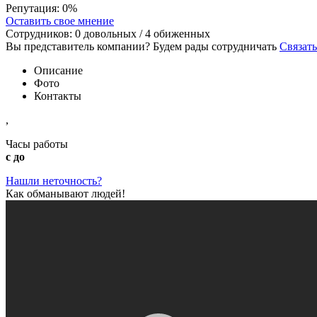
Репутация:
0%
Оставить свое мнение
Сотрудников:
0
довольных /
4
обиженных
Вы представитель компании? Будем рады сотрудничать
Связать
Описание
Фото
Контакты
,
Часы работы
с до
Нашли неточность?
Как обманывают людей!