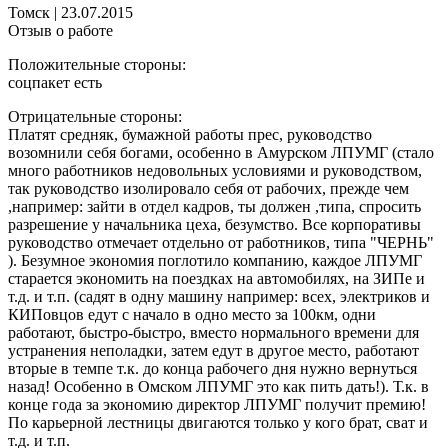
Томск
|
23.07.2015
Отзыв о работе
Положительные стороны:
соцпакет есть
Отрицательные стороны:
Платят средняк, бумажной работы прес, руководство
возомнили себя богами, особенно в Амурском ЛПУМГ (стало
много работников недовольных условиями и руководством,
так руководство изолировало себя от рабочих, прежде чем
,например: зайти в отдел кадров, ты должен ,типа, спросить
разрешение у начальника цеха, безумство. Все корпоративы
руководство отмечает отдельно от работников, типа "ЧЕРНЬ"
). Безумное экономия поглотило компанию, каждое ЛПУМГ
старается экономить на поездках на автомобилях, на ЗИПе и
т.д. и т.п. (садят в одну машину например: всех, электриков и
КИПовцов едут с начало в одно место за 100км, одни
работают, быстро-быстро, вместо нормального времени для
устранения неполадки, затем едут в другое место, работают
вторые в темпе т.к. до конца рабочего дня нужно вернуться
назад! Особенно в Омском ЛПУМГ это как пить дать!). Т.к. в
конце года за экономию директор ЛПУМГ получит премию!
По карьерной лестницы двигаются только у кого брат, сват и
т.д. и т.п.