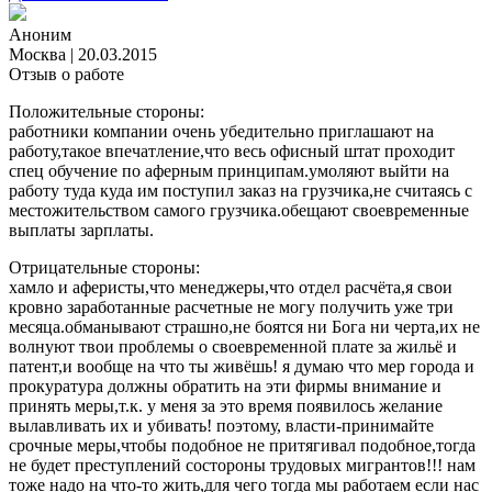
Аноним
Москва
|
20.03.2015
Отзыв о работе
Положительные стороны:
работники компании очень убедительно приглашают на
работу,такое впечатление,что весь офисный штат проходит
спец обучение по аферным принципам.умоляют выйти на
работу туда куда им поступил заказ на грузчика,не считаясь с
местожительством самого грузчика.обещают своевременные
выплаты зарплаты.
Отрицательные стороны:
хамло и аферисты,что менеджеры,что отдел расчёта,я свои
кровно заработанные расчетные не могу получить уже три
месяца.обманывают страшно,не боятся ни Бога ни черта,их не
волнуют твои проблемы о своевременной плате за жильё и
патент,и вообще на что ты живёшь! я думаю что мер города и
прокуратура должны обратить на эти фирмы внимание и
принять меры,т.к. у меня за это время появилось желание
вылавливать их и убивать! поэтому, власти-принимайте
срочные меры,чтобы подобное не притягивал подобное,тогда
не будет преступлений состороны трудовых мигрантов!!! нам
тоже надо на что-то жить,для чего тогда мы работаем если нас