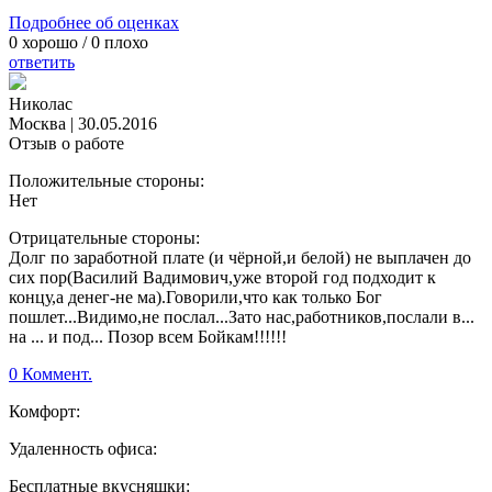
Подробнее об оценках
0
хорошо /
0
плохо
ответить
Николас
Москва
|
30.05.2016
Отзыв о работе
Положительные стороны:
Нет
Отрицательные стороны:
Долг по заработной плате (и чёрной,и белой) не выплачен до
сих пор(Василий Вадимович,уже второй год подходит к
концу,а денег-не ма).Говорили,что как только Бог
пошлет...Видимо,не послал...Зато нас,работников,послали в...
на ... и под... Позор всем Бойкам!!!!!!
0 Коммент.
Комфорт:
Удаленность офиса:
Бесплатные вкусняшки: