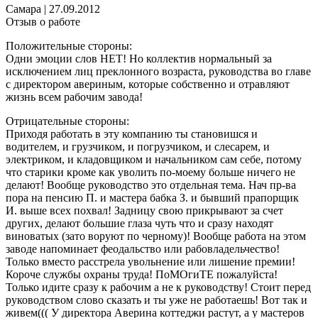
Самара
|
27.09.2012
Отзыв о работе
Положительные стороны:
Одни эмоции слов НЕТ! Но коллектив нормальный за
исключением лиц преклонного возраста, руководства во главе
с директором авериным, которые собственно и отравляют
жизнь всем рабочим завода!
Отрицательные стороны:
Приходя работать в эту компанию ты становишся и
водителем, и грузчиком, и погрузчиком, и слесарем, и
электриком, и кладовщиком и начальником сам себе, потому
что старики кроме как уволить по-моему больше ничего не
делают! Вообще руководство это отдельная тема. Нач пр-ва
пора на пенсию П. и мастера бабка З. и бывший прапорщик
И. выше всех похвал! Задницу свою прикрывают за счет
других, делают большие глаза чуть что и сразу находят
виноватых (зато воруют по черному)! Вообще работа на этом
заводе напоминает феодальство или рабовладельчество!
Только вместо расстрела увольнение или лишение премии!
Короче службы охраны труда! ПоМОгиТЕ пожалуйста!
Только идите сразу к рабочим а не к руководству! Стоит перед
руководством слово сказать и ты уже не работаешь! Вот так и
живем((( У директора Аверина коттеджи растут, а у мастеров