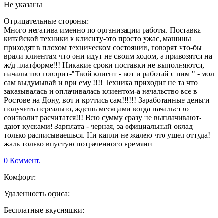
Не указаны
Отрицательные стороны:
Много негатива именно по организации работы. Поставка
китайской техники к клиенту-это просто ужас, машины
приходят в плохом техническом состоянии, говорят что-бы
врали клиентам что они идут не своим ходом, а привозятся на
ж/д платформе!!! Никакие сроки поставки не выполняются,
начальство говорит-"Твой клиент - вот и работай с ним " - мол
сам выдумывай и ври ему !!!! Техника приходит не та что
заказывалась и оплачивалась клиентом-а начальство все в
Ростове на Дону, вот и крутись сам!!!!!! Заработанные деньги
получить нереально, ждешь месяцами когда начальство
соизволит расчитатся!!! Всю сумму сразу не выплачивают-
дают кусками! Зарплата - черная, за официальный оклад
только расписываешься. Ни капли не жалею что ушел оттуда!
жаль только впустую потраченного времяни
0 Коммент.
Комфорт:
Удаленность офиса:
Бесплатные вкусняшки: