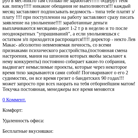
руб в мес-никто там столько не заработает!!!!! обдерут тебя
как липку!!!!! никакие обещания не выполняются!!! каждый
месяц заставляют подписывать ведомость - типа тебе платят з/
плату !!!! при поступлении на работу заставляют сразу писать
заявление на увольнение!!!! заработанные деньги
выплачиваются месяцами-дают 1-2 т р в неделю и то после
неоднократных "упрашиваний", а если увольняешься с
остатком з/п приходится распрощатся!!!!! директор - некто Лев
Макас- абсолютно невменяемая личность, со всеми
признаками психического расстройства,(постоянная смена
настроения, мания на шпионов которых якобы засылают к
нему конкуренты) постоянно собирает какие-то собрания,
выдвигает немыслимые проекты, которые через некоторое
время тихо закрываются сами собой! Поговаривают о его 2
судимостях, он все время грезит о бандитских 90 годах!!!
может запросто при всех наорать на тебя отборнейшим матом!
Текучка постоянная, менеджеры все время меняются
0 Коммент.
Комфорт:
Удаленность офиса:
Бесплатные вкусняшки: