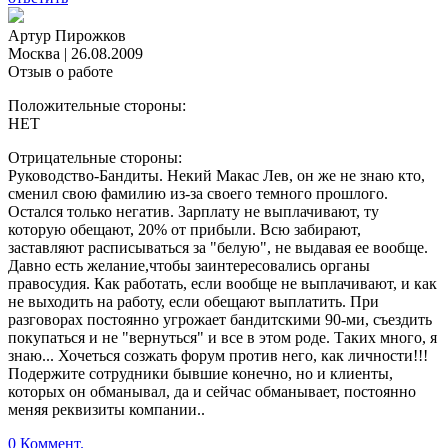
Артур Пирожков
Москва
|
26.08.2009
Отзыв о работе
Положительные стороны:
НЕТ
Отрицательные стороны:
Руководство-Бандиты. Некий Макас Лев, он же не знаю кто,
сменил свою фамилию из-за своего темного прошлого.
Остался только негатив. Зарплату не выплачивают, ту
которую обещают, 20% от прибыли. Всю забирают,
заставляют расписываться за "белую", не выдавая ее вообще.
Давно есть желание,чтобы заинтересовались органы
правосудия. Как работать, если вообще не выплачивают, и как
не выходить на работу, если обещают выплатить. При
разговорах постоянно угрожает бандитскими 90-ми, съездить
покупаться и не "вернуться" и все в этом роде. Таких много, я
знаю... Хочеться созжать форум против него, как личности!!!
Подержите сотрудники бывшие конечно, но и клиенты,
которых он обманывал, да и сейчас обманывает, постоянно
меняя реквизиты компании..
0 Коммент.