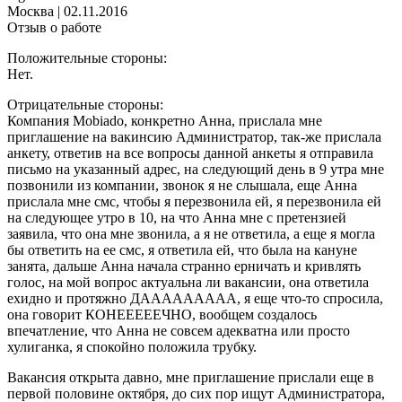
Москва
|
02.11.2016
Отзыв о работе
Положительные стороны:
Нет.
Отрицательные стороны:
Компания Mobiado, конкретно Анна, прислала мне
приглашение на вакинсию Администратор, так-же прислала
анкету, ответив на все вопросы данной анкеты я отправила
письмо на указанный адрес, на следующий день в 9 утра мне
позвонили из компании, звонок я не слышала, еще Анна
прислала мне смс, чтобы я перезвонила ей, я перезвонила ей
на следующее утро в 10, на что Анна мне с претензией
заявила, что она мне звонила, а я не ответила, а еще я могла
бы ответить на ее смс, я ответила ей, что была на кануне
занята, дальше Анна начала странно ерничать и кривлять
голос, на мой вопрос актуальна ли вакансии, она ответила
ехидно и протяжно ДААААААААА, я еще что-то спросила,
она говорит КОНЕЕЕЕЕЧНО, вообщем создалось
впечатление, что Анна не совсем адекватна или просто
хулиганка, я спокойно положила трубку.
Вакансия открыта давно, мне приглашение прислали еще в
первой половине октября, до сих пор ищут Администратора,