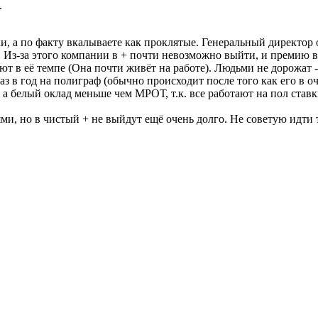
.
и, а по факту вкалываете как проклятые. Генеральный директор о
. Из-за этого компании в + почти невозможно выйти, и премию в
ют в её темпе (Она почти живёт на работе). Людьми не дорожат 
аз в год на полиграф (обычно происходит после того как его в о
 а белый оклад меньше чем МРОТ, т.к. все работают на пол ставк
и, но в чистый + не выйдут ещё очень долго. Не советую идти 