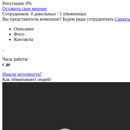
Репутация:
0%
Оставить свое мнение
Сотрудников:
0
довольных /
1
обиженных
Вы представитель компании? Будем рады сотрудничать
Связать
Описание
Фото
Контакты
,
Часы работы
с до
Нашли неточность?
Как обманывают людей!