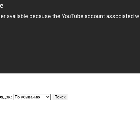
ядок: