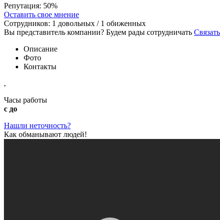
Репутация:
50%
Оставить свое мнение
Сотрудников:
1
довольных /
1
обиженных
Вы представитель компании? Будем рады сотрудничать
Связать
Описание
Фото
Контакты
,
Часы работы
с до
Нашли неточность?
Как обманывают людей!