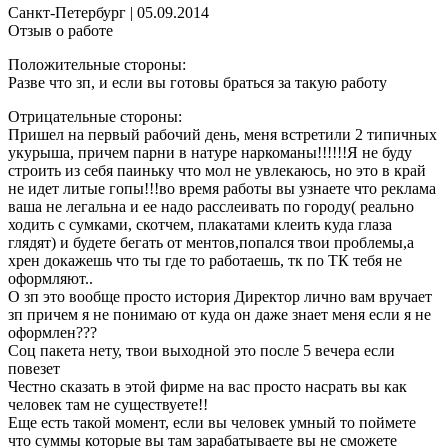
Санкт-Петербург
|
05.09.2014
Отзыв о работе
Положительные стороны:
Разве что зп, и если вы готовы браться за такую работу
Отрицательные стороны:
Пришел на первый рабочий день, меня встретили 2 типичных
укурыша, причем парни в натуре наркоманы!!!!!!Я не буду
строить из себя паиньку что мол не увлекаюсь, но это в край
не идет литые гопы!!!во время работы вы узнаете что реклама
ваша не легальна и ее надо расслеивать по городу( реально
ходить с сумками, скотчем, плакатами клеить куда глаза
глядят) и будете бегать от ментов,попался твои проблемы,а
хрен докажешь что ты где то работаешь, тк по ТК тебя не
оформляют..
О зп это вообще просто история Директор лично вам вручает
зп причем я не понимаю от куда он даже знает меня если я не
оформлен???
Соц пакета нету, твои выходной это после 5 вечера если
повезет
Честно сказать в этой фирме на вас просто насрать вы как
человек там не существуете!!
Еще есть такой момент, если вы человек умный то поймете
что суммы которые вы там зарабатываете вы не сможете