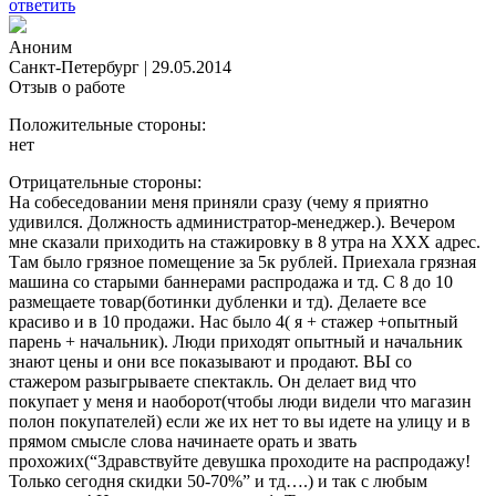
ответить
Аноним
Санкт-Петербург
|
29.05.2014
Отзыв о работе
Положительные стороны:
нет
Отрицательные стороны:
На собеседовании меня приняли сразу (чему я приятно
удивился. Должность администратор-менеджер.). Вечером
мне сказали приходить на стажировку в 8 утра на ХХХ адрес.
Там было грязное помещение за 5к рублей. Приехала грязная
машина со старыми баннерами распродажа и тд. С 8 до 10
размещаете товар(ботинки дубленки и тд). Делаете все
красиво и в 10 продажи. Нас было 4( я + стажер +опытный
парень + начальник). Люди приходят опытный и начальник
знают цены и они все показывают и продают. ВЫ со
стажером разыгрываете спектакль. Он делает вид что
покупает у меня и наоборот(чтобы люди видели что магазин
полон покупателей) если же их нет то вы идете на улицу и в
прямом смысле слова начинаете орать и звать
прохожих(“Здравствуйте девушка проходите на распродажу!
Только сегодня скидки 50-70%” и тд….) и так с любым