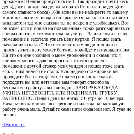
прохожим! Нельзя пропустить не 1. Так проходит почти весь
день(даже в дождь вы должны орать) Есть план на день(от
самого главного босса) 160к если вы не набираете то вашему
мини начальнику пизда и он срывается на вас типо вы плохо
зазываете и тд( мне сказали ты не искренне улыбаешься). Вот
он взбесился и пошел на повышенных тонах разговаривать со
своим опытным сотрудником на улицу.. . Зашли люди в наше
помещение и захотели узнать цену куртки. Я пошел звать
начальника сказал “ Что нам делать там люди пришли и
просят узнать цену может быть вы подойдете и продадите им.
На это он мне сообщил о моем увольнении и сказав что я
слишком много задаю вопросов. Потом я пришел в
помещение другой стажер меня увидел и пошел тоже звать
его. С ним ничего не стало. Всю неделю стажировки вы
проходите бесплатно(вам не платят) и в конце скажут
подходите вы или нет) чаще вам говорят спасибо за
бесплатную работу…вы свободны. ЗАВТРАКА ОБЕДА
УЖИНА НЕТ.ЗВОНИТЬ ИЛИ ПОДНИМАТЬ ТРУБКУ
ЗАПРЕЩЕНО. Целый день на ногах. с 6 утра до 10 вечера.
Начальство хамливое, все грязное и надежда на настоящую
работу очень мала. Думайте сами идти сюда или нет. Я туда не
ногой.
0 Коммент.