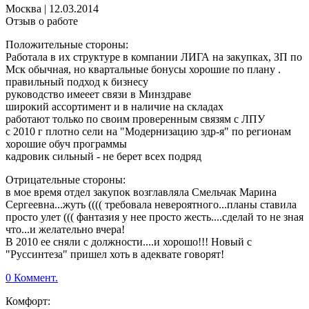
Москва
|
12.03.2014
Отзыв о работе
Положительные стороны:
Работала в их структуре в компании ЛИГА на закупках, ЗП по
Мск обычная, но квартальные бонусы хорошие по плану .
правильный подход к бизнесу
руководство имееет связи в Минздраве
широкий ассортимент и в наличие на складах
работают только по своим проверенным связям с ЛПУ
с 2010 г плотно сели на "Модернизацию здр-я" по регионам
хорошие обуч программы
кадровик сильный - не берет всех подряд
Отрицательные стороны:
в мое время отдел закупок возглавляла Смельчак Марина
Сергеевна...жуть (((( требовала невероятного...планы ставила
просто улет ((( фантазия у нее просто жесть....сделай то не зная
что...и желательно вчера!
В 2010 ее сняли с должности....и хорошо!!! Новый с
"Руссинтеза" пришел хоть в адеквате говорят!
0 Коммент.
Комфорт: