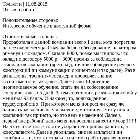
Тольятти
|
11.08.2015
Отзыв о работе
Положительные стороны:
Интересное обучение в доступной форме
Отрицательные стороны:
Проработала в данной компании всего 1 день, хотя потратила
на нее около месяца. Сначала было собеседование, на котором
обманули с окладом. Сказали 8000, позже выяснилось, что
оклад по договору 5000 р + 3000 премия за соблюдение
стандартов компании (дресс-код, точное соблюдение речевых
конструкций пи коммуникации с клиентом и так далее). Раз в
день звонит тренинг-менеджер и проверяет знание
ассортимента и так далее. Далее было 10-дневное
неоплачиваемое обучение, опять же на собеседование
говорили только 5 дней. Затем аттестация, результат которой у
меня был 92 балла. И наконец-то, долгожданное
трудоустройство! При котором меня попросили сразу же
написать заявление на увольнение, мотивируя, что у них в
компании так принято, но это ведь не законно! Далее в
первый же рабочий день меня попросили вынести мусор!!!!!!!
На что я ответила, что я не уборщицей пришла работать, а
консультантом. Далее я уволилась, мне не заплатили ни
копейки за то, что я потратила на этого работодателя почти