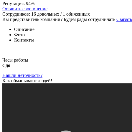
Репутация:
94%
Оставить свое мнение
Сотрудников:
16
довольных /
1
обиженных
Вы представитель компании? Будем рады сотрудничать
Связать
Описание
Фото
Контакты
,
Часы работы
с до
Нашли неточность?
Как обманывают людей!