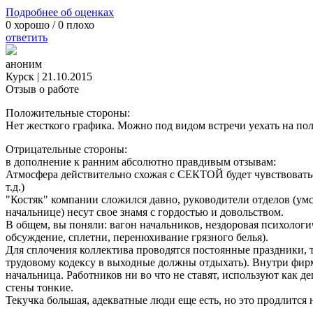
Подробнее об оценках
0
хорошо /
0
плохо
ответить
аноним
Курск
|
21.10.2015
Отзыв о работе
Положительные стороны:
Нет жесткого графика. Можно под видом встречи уехать на пол 
Отрицательные стороны:
в дополнение к ранним абсолютно правдивым отзывам:
Атмосфера действительно схожая с СЕКТОЙ будет чувствовать
т.д.)
"Костяк" компании сложился давно, руководители отделов (ум
начальнице) несут свое знамя с гордостью и довольством.
В общем, вы поняли: вагон начальников, нездоровая психологи
обсуждение, сплетни, перенюхивание грязного белья).
Для сплочения коллектива проводятся постоянные праздники, т
трудовому кодексу в выходные должны отдыхать). Внутри фирм
начальница. Работников ни во что не ставят, используют как д
стены тонкие.
Текучка большая, адекватные люди еще есть, но это продлится 