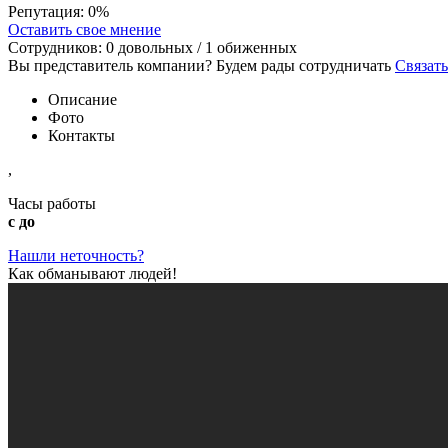
Репутация:
0%
Оставить свое мнение
Сотрудников:
0
довольных /
1
обиженных
Вы представитель компании? Будем рады сотрудничать
Связать
Описание
Фото
Контакты
,
Часы работы
с до
Нашли неточность?
Как обманывают людей!