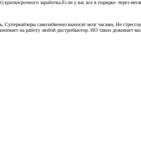
) краткосрочного заработка.Если у вас все в порядке- через мес
с есть, Супервайзеры самозабвенно выносят мозг часами, Не стре
нимает на работу любой дистрибьютор. НО таких доживает мал