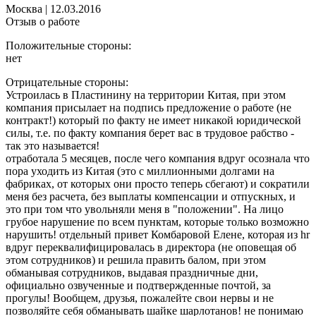
Москва
|
12.03.2016
Отзыв о работе
Положительные стороны:
нет
Отрицательные стороны:
Устроилась в Пластинину на территории Китая, при этом
компания присылает на подпись предложение о работе (не
контракт!) который по факту не имеет никакой юридической
силы, т.е. по факту компания берет вас в трудовое рабство -
так это называется!
отработала 5 месяцев, после чего компания вдруг осознала что
пора уходить из Китая (это с миллионными долгами на
фабриках, от которых они просто теперь сбегают) и сократили
меня без расчета, без выплаты компенсации и отпускных, и
это при том что увольняли меня в "положении". На лицо
грубое нарушение по всем пунктам, которые только возможно
нарушить! отдельный привет Комбаровой Елене, которая из hr
вдруг переквалифицировалась в директора (не оповещая об
этом сотрудников) и решила править балом, при этом
обманывая сотрудников, выдавая праздничные дни,
официально озвученные и подтвержденные почтой, за
прогулы! Вообщем, друзья, пожалейте свои нервы и не
позволяйте себя обманывать шайке шарлотанов! не понимаю