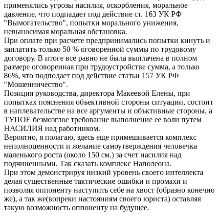
применялись угрозы насилия, оскорбления, моральное
давление, что подпадает под действие ст. 163 УК РФ
"Вымогательство", попытки морального унижения,
невыносимая моральная обстановка.
При оплате при расчете предпринимались попытки кинуть и
заплатить только 50 % оговоренной суммы по трудовому
договору. В итоге все равно не была выплачена в полном
размере оговоренная при трудоустройстве сумма, а только
86%, что подподает под действие статьи 157 УК РФ
"Мошенничество".
Позиция руководства, директора Макеевой Елены, при
попытках пояснения объективной стороны ситуации, состоит
в наплевательстве на все аргументы и объктивные стороны, а
ТУПОЕ безмозглое требование выполнение ее воли путем
НАСИЛИЯ над работником.
Вероятно, я полагаю, здесь еще примешивается комплекс
неполноценности и желание самоутверждения человечка
маленького роста (около 150 см.) за счет насилия над
подчиненными. Так сказать комплекс Наполеона.
При этом демонстрируя низкий уровень своего интеллекта
делая существенные тактические ошибки и промахи и
позволяя оппоненту наступить себе на хвост (образно конечно
же), а так же(вопреки настояниям своего юриста) оставляя
такую возможность оппоненту на будущее.