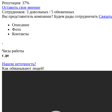
Репутация:
37%
Оставить свое мнение
Сотрудников:
3
довольных /
5
обиженных
Вы представитель компании? Будем рады сотрудничать
Связать
Описание
Фото
Контакты
,
Часы работы
с до
Нашли неточность?
Как обманывают людей!