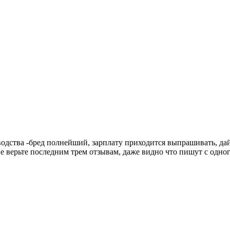
оводства -бред полнейший, зарплату приходится выпрашивать, дай
не верьте последним трем отзывам, даже видно что пишут с одн