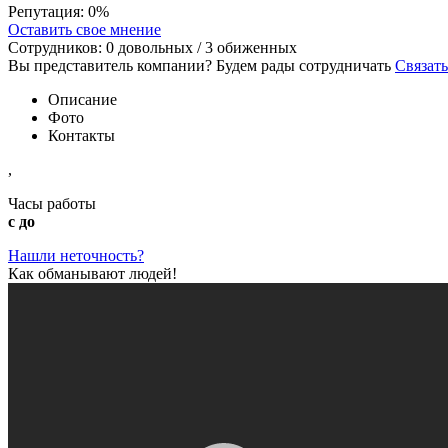
Репутация:
0%
Оставить свое мнение
Сотрудников:
0
довольных /
3
обиженных
Вы представитель компании? Будем рады сотрудничать
Связать
Описание
Фото
Контакты
,
Часы работы
с до
Нашли неточность?
Как обманывают людей!