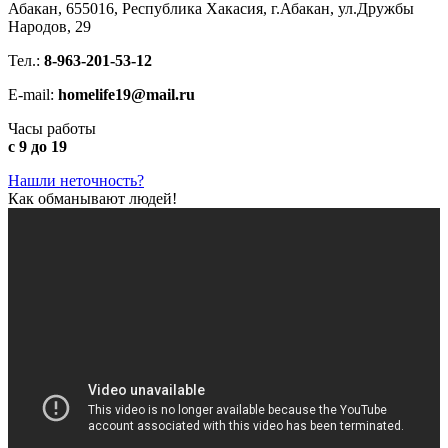
Абакан, 655016, Республика Хакасия, г.Абакан, ул.Дружбы
Народов, 29
Тел.:
8-963-201-53-12
E-mail:
homelife19@mail.ru
Часы работы
с 9 до 19
Нашли неточность?
Как обманывают людей!