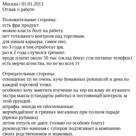
Москва
|
01.01.2013
Отзыв о работе
Положительные стороны:
есть фри продукт.
можно класть болт на работу.
нет тотального контроля над торговым.
для начала карьеры, самое оно,
но 3 года я там отработал зря.
раз в 2 года случился тренинг.
вроде платят около 50 тыс (оклад бонус гсм питание телефон)
есть мерчи агенства, но не во всех тт
Отрицательные стороны:
отношение тп не очень. куча бумажных рукописей в день по
каждой торговой точке.
особенно хочу заметить изучение на хер ни кому не нужного
экстра маила (стандарты работы) и постоянный контроль за
этой ерундой.
штрафы. иногда не обоснованные.
мерчендайзинг в грязных магазинах при полном параде
(брюки рубашка)
летом отпуск не дают. (только по особому блату)
руководство начиная с суперов подтягивает в компанию
своих родственников и знакомых.