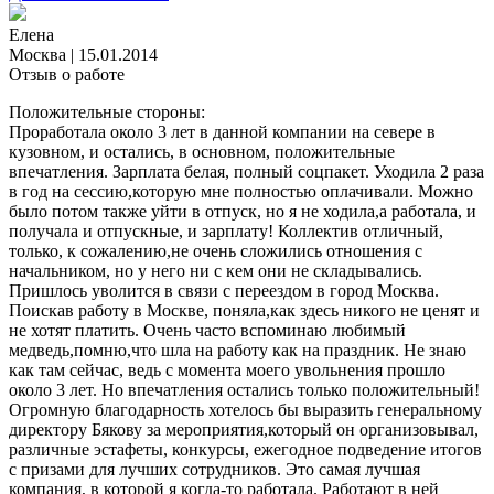
Елена
Москва
|
15.01.2014
Отзыв о работе
Положительные стороны:
Проработала около 3 лет в данной компании на севере в
кузовном, и остались, в основном, положительные
впечатления. Зарплата белая, полный соцпакет. Уходила 2 раза
в год на сессию,которую мне полностью оплачивали. Можно
было потом также уйти в отпуск, но я не ходила,а работала, и
получала и отпускные, и зарплату! Коллектив отличный,
только, к сожалению,не очень сложились отношения с
начальником, но у него ни с кем они не складывались.
Пришлось уволится в связи с переездом в город Москва.
Поискав работу в Москве, поняла,как здесь никого не ценят и
не хотят платить. Очень часто вспоминаю любимый
медведь,помню,что шла на работу как на праздник. Не знаю
как там сейчас, ведь с момента моего увольнения прошло
около 3 лет. Но впечатления остались только положительный!
Огромную благодарность хотелось бы выразить генеральному
директору Бякову за мероприятия,который он организовывал,
различные эстафеты, конкурсы, ежегодное подведение итогов
с призами для лучших сотрудников. Это самая лучшая
компания, в которой я когда-то работала. Работают в ней