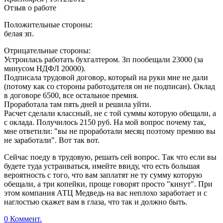
Отзыв о работе
Положительные стороны:
белая зп.
Отрицательные стороны:
Устроилась работать бухгалтером. Зп пообещали 23000 (за
минусом НДФЛ 20000).
Подписала трудовой договор, который на руки мне не дали
(потому как со стороны работодателя он не подписан). Оклад
в договоре 6500, все остальное премия.
Проработала там пять дней и решила уйти.
Расчет сделали классный, не с той суммы которую обещали, а
с оклада. Получилось 2150 руб. На мой вопрос почему так,
мне ответили: "вы не проработали месяц поэтому премию вы
не заработали". Вот так вот.
Сейчас поеду в трудовую, решать сей вопрос. Так что если вы
будете туда устраиваться, имейте ввиду, что есть большая
вероятность с того, что вам заплатят не ту сумму которую
обещали, а три копейки, проще говорят просто "кинут". При
этом компания АТЦ Медведь на вас неплохо заработает и с
наглостью скажет вам в глаза, что так и должно быть.
0 Коммент.