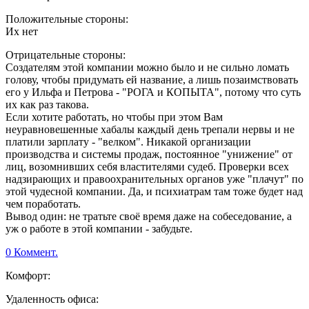
Положительные стороны:
Их нет
Отрицательные стороны:
Создателям этой компании можно было и не сильно ломать
голову, чтобы придумать ей название, а лишь позаимствовать
его у Ильфа и Петрова - "РОГА и КОПЫТА", потому что суть
их как раз такова.
Если хотите работать, но чтобы при этом Вам
неуравновешенные хабалы каждый день трепали нервы и не
платили зарплату - "велком". Никакой организации
производства и системы продаж, постоянное "унижение" от
лиц, возомнивших себя властителями судеб. Проверки всех
надзирающих и правоохранительных органов уже "плачут" по
этой чудесной компании. Да, и психиатрам там тоже будет над
чем поработать.
Вывод один: не тратьте своё время даже на собеседование, а
уж о работе в этой компании - забудьте.
0 Коммент.
Комфорт:
Удаленность офиса: