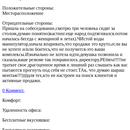
Положительные стороны:
Месторасположение
Отрицательные стороны:
Пришла на собеседование,смотрю три человека сидят за
столом,думаю понятно)кастинг.еще народ подтягивался.потом
началась беседа с женщиной в летах).ЧИстой воды
манипулятор,начала впаривать,что продажи это круто,если вы
не хотите и/или боитесь,что не получится-это ваши
комплексы.Изначально не хотела идти,девушка позвонила и
сказала,ваше резюме так понравилось директору.РЕбята!!!!!не
тратьте свое драгоценное время и лишний раз слышать как вас
пытаются прогнуть под себя не стоит.ТАк, что думаю шараш
монтаж!!!))))для тех,кто не настроен на поиск клиентов и
активные продажи.
0 Коммент.
Комфорт:
Удаленность офиса:
Бесплатные вкусняшки:
Бесплатные вкусняшки: