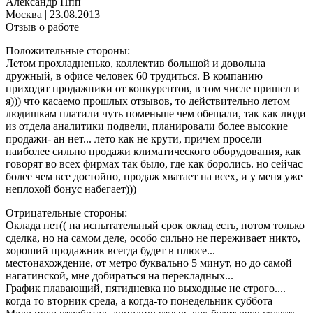
Александр Ппп
Москва
|
23.08.2013
Отзыв о работе
Положительные стороны:
Летом прохладненько, коллектив большой и довольна
дружный, в офисе человек 60 трудиться. В компанию
приходят продажники от конкурентов, в том числе пришел и
я))) что касаемо прошлых отзывов, то действительно летом
людишкам платили чуть поменьше чем обещали, так как люди
из отдела аналитики подвели, планировали более высокие
продажи- ан нет... лето как не крути, причем просели
наиболее сильно продажи климатического оборудования, как
говорят во всех фирмах так было, где как боролись. но сейчас
более чем все достойно, продаж хватает на всех, и у меня уже
неплохой бонус набегает)))
Отрицательные стороны:
Оклада нет(( на испытательный срок оклад есть, потом только
сделка, но на самом деле, особо сильно не переживает никто,
хороший продажник всегда будет в плюсе...
местонахождение, от метро буквально 5 минут, но до самой
нагатинской, мне добираться на перекладных...
График плавающий, пятидневка но выходные не строго....
когда то вторник среда, а когда-то понедельник суббота