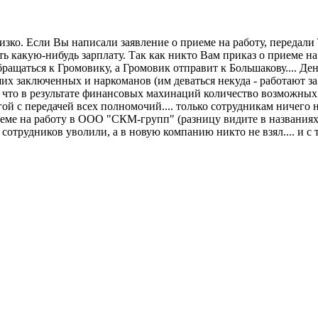
лизко. Если Вы написали заявление о приеме на работу, переда
ть какую-нибудь зарплату. Так как никто Вам приказ о приеме на 
бращаться к Громовику, а Громовик отправит к Большакову.... Ден
их заключенных и наркоманов (им деваться некуда - работают за 
, что в результате финансовых махинаций количество возможных
й с передачей всех полномочий.... только сотрудникам ничего не
е на работу в ООО "СКМ-групп" (разницу видите в названиях??
те сотрудников уволили, а в новую компанию никто не взял.... и 