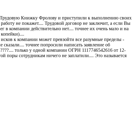
ли Трудовую Книжку Фролову и приступили к выполнению своих
работу не покажет.... Трудовой договор не заключит, а если Вы
ег в компании действительно нет.... точнее их очень мало и на
копейки)....
 исков к компании может превзойти все разумные пределы -
 сказали.... точнее попросили написать заявление об
??.... только у одной компании ОГРН 1117746542616 от 12-
с той поры сотрудникам ничего не заплатили.... Это называется