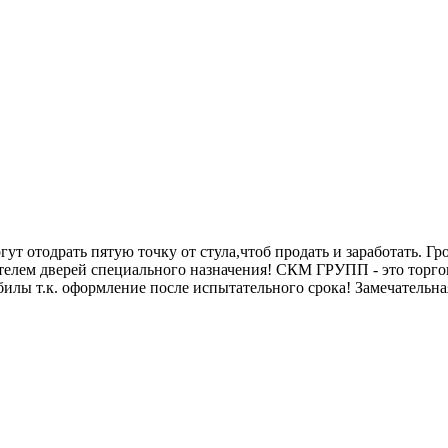
огут отодрать пятую точку от стула,чтоб продать и заработать. Г
ем дверей специального назначения! СКМ ГРУПП - это торговы
ебилы т.к. оформление после испытательного срока! Замечательн