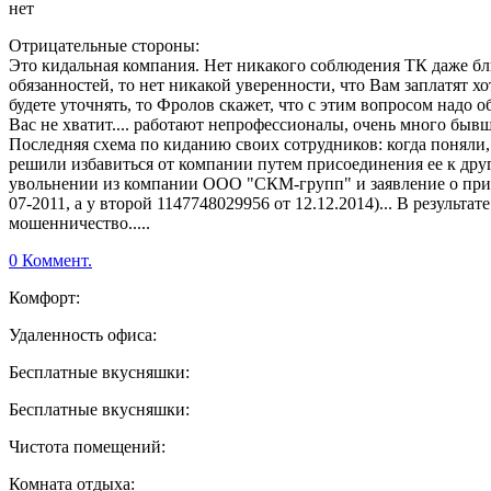
нет
Отрицательные стороны:
Это кидальная компания. Нет никакого соблюдения ТК даже б
обязанностей, то нет никакой уверенности, что Вам заплатят хо
будете уточнять, то Фролов скажет, что с этим вопросом надо о
Вас не хватит.... работают непрофессионалы, очень много бывш
Последняя схема по киданию своих сотрудников: когда поняли
решили избавиться от компании путем присоединения ее к друго
увольнении из компании ООО "СКМ-групп" и заявление о прием
07-2011, а у второй 1147748029956 от 12.12.2014)... В результа
мошенничество.....
0 Коммент.
Комфорт:
Удаленность офиса:
Бесплатные вкусняшки:
Бесплатные вкусняшки:
Чистота помещений:
Комната отдыха: