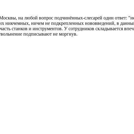
сквы, на любой вопрос подчинённых-слесарей один ответ: "не 
воих никчемных, ничем не подкрепленных нововведений, в данны
 часть станков и инструментов. У сотрудников складывается впе
увольнение подписывают не моргнув.