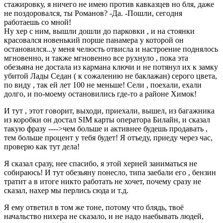
стажировку, я ничего не имею против кавказцев но бля, даже
не поздоровался, ты Романов? -Да. -Пошли, сегодня
работаешь со мной!
Ну хер с ним, вышли дошли до парковки , и на стоянки
красовался новенький порше панамера у которой он
остановился...у меня челюсть отвисла и настроение поднялось
мгновенно, и также мгновенно все рухнуло , пока эта
обезьяна не достала из кармана ключи и не потянул их к замку
убитой Лады Седан ( к сожалению не баклажан) серого цвета,
по виду , так ей лет 100 не меньше! Сели , поехали, ехали
долго, и по-моему остановились где-то а районе Химок!
И тут , этот говорит, выходи, приехали, вышел, из багажника
из коробки он достал SIM карты оператора Билайн, и сказал
такую фразу ---->чем больше и активнее будешь продавать ,
тем больше процент у тебя будет! Я отъеду, приеду через час,
проверю как тут дела!
Я сказал сразу, нее спасибо, я этой херней заниматься не
собираюсь! И тут обезьяну понесло, типа заебали его , бензин
тратит а в итоге никто работать не хочет, почему сразу не
сказал, нахер мы перлись сюда и т.д.
Я ему ответил в том же тоне, потому что блядь, твоё
начальство нихера не сказало, и не надо наебывать людей,