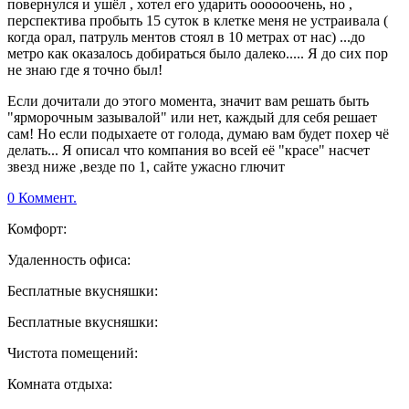
повернулся и ушёл , хотел его ударить оооооочень, но ,
перспектива пробыть 15 суток в клетке меня не устраивала (
когда орал, патруль ментов стоял в 10 метрах от нас) ...до
метро как оказалось добираться было далеко..... Я до сих пор
не знаю где я точно был!
Если дочитали до этого момента, значит вам решать быть
"ярморочным зазывалой" или нет, каждый для себя решает
сам! Но если подыхаете от голода, думаю вам будет похер чё
делать... Я описал что компания во всей её "красе" насчет
звезд ниже ,везде по 1, сайте ужасно глючит
0 Коммент.
Комфорт:
Удаленность офиса:
Бесплатные вкусняшки:
Бесплатные вкусняшки:
Чистота помещений:
Комната отдыха: