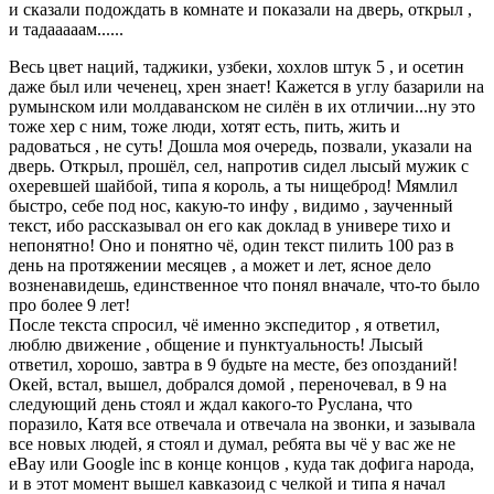
и сказали подождать в комнате и показали на дверь, открыл ,
и тадааааам......
Весь цвет наций, таджики, узбеки, хохлов штук 5 , и осетин
даже был или чеченец, хрен знает! Кажется в углу базарили на
румынском или молдаванском не силён в их отличии...ну это
тоже хер с ним, тоже люди, хотят есть, пить, жить и
радоваться , не суть! Дошла моя очередь, позвали, указали на
дверь. Открыл, прошёл, сел, напротив сидел лысый мужик с
охеревшей шайбой, типа я король, а ты нищеброд! Мямлил
быстро, себе под нос, какую-то инфу , видимо , заученный
текст, ибо рассказывал он его как доклад в универе тихо и
непонятно! Оно и понятно чё, один текст пилить 100 раз в
день на протяжении месяцев , а может и лет, ясное дело
возненавидешь, единственное что понял вначале, что-то было
про более 9 лет!
После текста спросил, чё именно экспедитор , я ответил,
люблю движение , общение и пунктуальность! Лысый
ответил, хорошо, завтра в 9 будьте на месте, без опозданий!
Окей, встал, вышел, добрался домой , переночевал, в 9 на
следующий день стоял и ждал какого-то Руслана, что
поразило, Катя все отвечала и отвечала на звонки, и зазывала
все новых людей, я стоял и думал, ребята вы чё у вас же не
eBay или Google inc в конце концов , куда так дофига народа,
и в этот момент вышел кавказоид с челкой и типа я начал