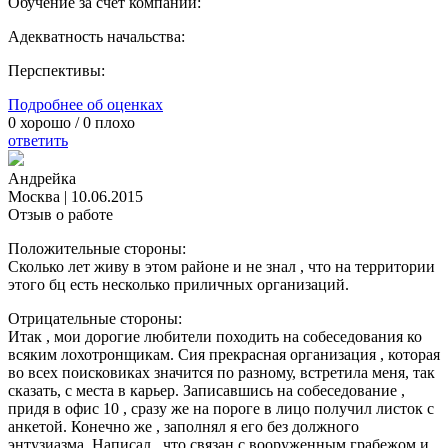
Обучение за счет компании:
Адекватность начальства:
Перспективы:
Подробнее об оценках
0
хорошо /
0
плохо
ответить
Андрейка
Москва
|
10.06.2015
Отзыв о работе
Положительные стороны:
Сколько лет живу в этом районе и не знал , что на территории
этого бц есть несколько приличных организаций.
Отрицательные стороны:
Итак , мои дорогие любители походить на собеседования ко
всяким лохотронщикам. Сия прекрасная организация , которая
во всех поисковиках значится по разному, встретила меня, так
сказать, с места в карьер. Записавшись на собеседование ,
придя в офис 10 , сразу же на пороге в лицо получил листок с
анкетой. Конечно же , заполнял я его без должного
энтузиазма. Написал , что связан с вооруженным грабежом и