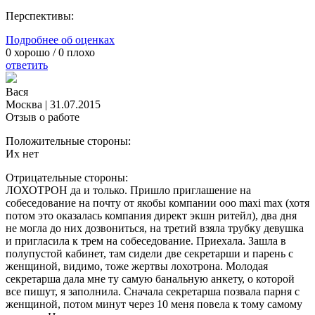
Перспективы:
Подробнее об оценках
0
хорошо /
0
плохо
ответить
Вася
Москва
|
31.07.2015
Отзыв о работе
Положительные стороны:
Их нет
Отрицательные стороны:
ЛОХОТРОН да и только. Пришло приглашение на
собеседование на почту от якобы компании ооо maxi max (хотя
потом это оказалась компания директ экшн ритейл), два дня
не могла до них дозвониться, на третий взяла трубку девушка
и пригласила к трем на собеседование. Приехала. Зашла в
полупустой кабинет, там сидели две секретарши и парень с
женщиной, видимо, тоже жертвы лохотрона. Молодая
секретарша дала мне ту самую банальную анкету, о которой
все пишут, я заполнила. Сначала секретарша позвала парня с
женщиной, потом минут через 10 меня повела к тому самому