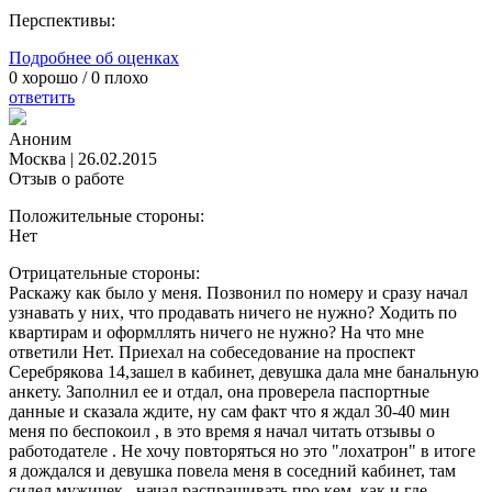
Перспективы:
Подробнее об оценках
0
хорошо /
0
плохо
ответить
Аноним
Москва
|
26.02.2015
Отзыв о работе
Положительные стороны:
Нет
Отрицательные стороны:
Раскажу как было у меня. Позвонил по номеру и сразу начал
узнавать у них, что продавать ничего не нужно? Ходить по
квартирам и оформллять ничего не нужно? На что мне
ответили Нет. Приехал на собеседование на проспект
Серебрякова 14,зашел в кабинет, девушка дала мне банальную
анкету. Заполнил ее и отдал, она проверела паспортные
данные и сказала ждите, ну сам факт что я ждал 30-40 мин
меня по беспокоил , в это время я начал читать отзывы о
работодателе . Не хочу повторяться но это "лохатрон" в итоге
я дождался и девушка повела меня в соседний кабинет, там
сидел мужичек , начал распрашивать про кем, как и где