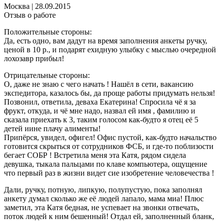
Москва
|
28.09.2015
Отзыв о работе
Положительные стороны:
Да, есть одно, вам дадут на время заполнения анкеты ручку,
ценой в 10 р., и подарят ехидную улыбку с мыслью очередной
лохозавр прибыл!
Отрицательные стороны:
О, даже не знаю с чего начать ! Нашёл в сети, вакансию
экспедитора, казалось бы, да проще работы придумать нельзя!
Позвонил, ответила, деваха Екатерина! Спросила чё я за
фрукт, откуда, и чё мне надо, назвал ей имя , фамилию и
сказала приехать к 3, таким голосом как-будто я отец её 5
детей иине плачу алименты!
Припёрся, увидел, офигел! Офис пустой, как-будто начальство
готовится скрыться от сотрудников ФСБ, и где-то поблизости
бегает СОБР ! Встретила меня эта Катя, рядом сидела
девушка, тыкала пальцами по клаве компьютера, ощущение
что первый раз в жизни видет сие изобретение человечества !
Дали, ручку, потную, липкую, полупустую, пока заполнял
анкету думал сколько же её людей лапало, мама миа! Плюс
заметил, эта Катя бедная, не успевает на звонки отвечать,
поток людей к ним бешенный! Отдал ей, заполненный бланк,