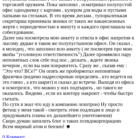
торговлей оружием. Пока заполнял , осматривал полупустой
офис однодневку с картами , кулером для воды и пустыми
папками на стелажах. В это время ,весьма , тупорыленькая
секретарша принимала звонки от таких же вакансионных
жертв с периодичностью в минуту и каждого приглашала на
собеседование.
Далее она посмотрела мою анкету и отвела в офис напротив к
лысому дядьке в таком же полупустынном офисе. Он сказал ,
я молодец , что заполнил всю анкету ( не посмотрев про мою
якобы "уголовную ответственность") Далее промямлил пару
непонятных слов себе под нос , дескать , ждите звонка
вечером , если вы нам понравитесь. Сразу же , сказав ему :
"Это что? ВСе?" Он опять же пробормотал непонятные
фразочки (видимо надрессирован определять , кто ведется на
это говно , а кто шарит) и сказал до встречи. Выходя из офиса
я осмотрелся , что можно у них подтырить , но такого не
оказалось. Видимо , если их контору накроют - чтобы быстро
съехать.
По сути я знал что иду в компанию лохотрон) Ну просто
фетиш у меня такой - смотреть этим подлецам в лицо и
придумывать планы их дальнейшего уничтожения)
Скоро думаю запилить блог о таких псевдокорпорациях
Всем мирный атом и бензин! ☻
0 Коммент.