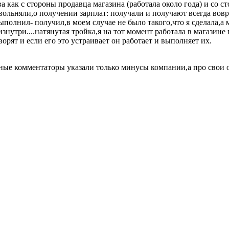
 как с стороны продавца магазина (работала около года) и со с
вольняли,о получении зарплат: получали и получают всегда вовр
полнил- получил,в моем случае не было такого,что я сделала,а 
знутри....натянутая тройка,я на тот момент работала в магазин
орят и если его это устраивает он работает и выполняет их.
ые комментаторы указали только минусы компании,а про свои о