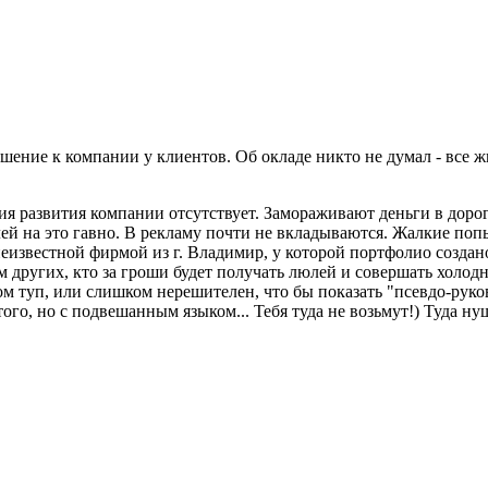
ошение к компании у клиентов. Об окладе никто не думал - все 
ия развития компании отсутствует. Замораживают деньги в дор
елей на это гавно. В рекламу почти не вкладываются. Жалкие п
неизвестной фирмой из г. Владимир, у которой портфолио создан
дем других, кто за гроши будет получать люлей и совершать хол
туп, или слишком нерешителен, что бы показать "псевдо-руков
того, но с подвешанным языком... Тебя туда не возьмут!) Туда н