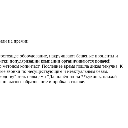
жили на премии
огостоящее оборудование, накручивают бешеные проценты и
опытки популяризации компании органичиваются подачей
о методом копи-паст. Последнее время пошла дикая текучка. К
одные звонки по несуществующим и неактуальным базам.
одству" знак пальцами "Да пошёл ты на **кукишь, плохой
ушно высшее образование и пробка в голове.