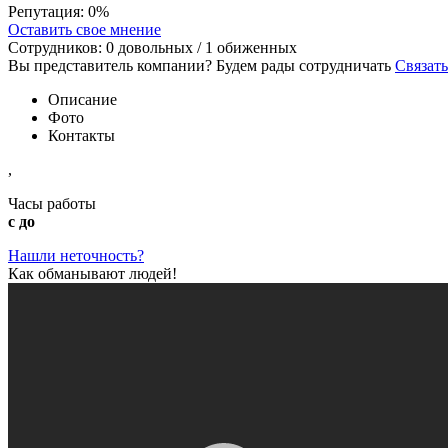
Репутация:
0%
Оставить свое мнение
Сотрудников:
0
довольных /
1
обиженных
Вы представитель компании? Будем рады сотрудничать
Связать
Описание
Фото
Контакты
,
Часы работы
с до
Нашли неточность?
Как обманывают людей!