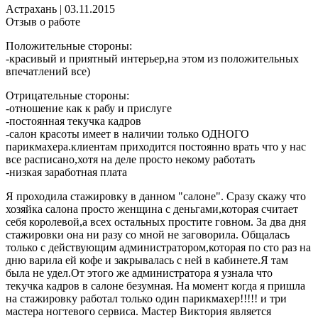
Астрахань
|
03.11.2015
Отзыв о работе
Положительные стороны:
-красивый и приятный интерьер,на этом из положительных
впечатлений все)
Отрицательные стороны:
-отношение как к рабу и прислуге
-постоянная текучка кадров
-салон красоты имеет в наличии только ОДНОГО
парикмахера.клиентам приходится постоянно врать что у нас
все расписано,хотя на деле просто некому работать
-низкая заработная плата
Я проходила стажировку в данном "салоне". Сразу скажу что
хозяйка салона просто женщина с деньгами,которая считает
себя королевой,а всех остальных простите говном. За два дня
стажировки она ни разу со мной не заговорила. Общалась
только с действующим администратором,которая по сто раз на
дню варила ей кофе и закрывалась с ней в кабинете.Я там
была не удел.От этого же администратора я узнала что
текучка кадров в салоне безумная. На момент когда я пришла
на стажировку работал только один парикмахер!!!!! и три
мастера ногтевого сервиса. Мастер Виктория является