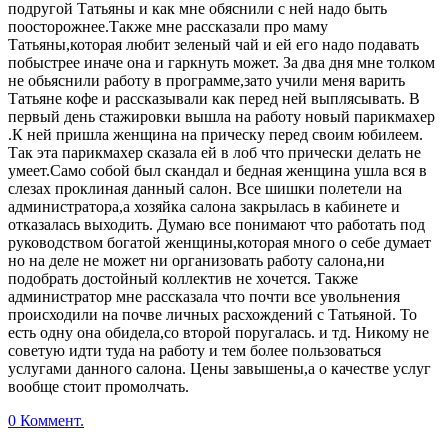
подругой Татьяны и как мне обяснили с ней надо быть
поосторожнее.Также мне рассказали про маму
Татьяны,которая любит зеленый чай и ей его надо подавать
побыстрее иначе она и гаркнуть может. За два дня мне толком
не обьяснили работу в программе,зато учили меня варить
Татьяне кофе и рассказывали как перед ней выплясывать. В
первый день стажировки вышла на работу новый парикмахер
.К ней пришла женщина на прическу перед своим юбилеем.
Так эта парикмахер сказала ей в лоб что прически делать не
умеет.Само собой был скандал и бедная женщина ушла вся в
слезах проклиная данный салон. Все шишки полетели на
администратора,а хозяйка салона закрылась в кабинете и
отказалась выходить. Думаю все понимают что работать под
руководством богатой женщины,которая много о себе думает
но на деле не может ни организовать работу салона,ни
подобрать достойный коллектив не хочется. Также
администратор мне рассказала что почти все увольнения
происходили на почве личных расхождений с Татьяной. То
есть одну она обидела,со второй поругалась. и тд. Никому не
советую идти туда на работу и тем более пользоваться
услугами данного салона. Цены завышены,а о качестве услуг
вообще стоит промолчать.
0 Коммент.