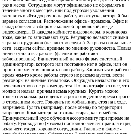
раз в месяц. Сотрудника могут официально не оформлять в
течение многих месяцев, или под угрозой увольнения
заставить выйти досрочно на работу из отпуска, который был
заранее согласован. Расположение офиса - промзона. Офис и
склад обнесены забором с колючей проволокой, везде
видеокамеры. В каждом кабинете видеокамеры, в коридорах
тоже, какие-то записывают звук. Регулярно делаются снимки
экрана сотрудников (начальство следит). Закрыты социальные
сети, закрыты сайты, вредные по мнению руководства. Нельзя
ничего уносить с работы (флешки не работают -
заблокированы). Единственный на всю фирму системный
администратор, которого или постоянно нет в офисе, или он
просто не хочет выполнять свою работу. Заниматься в рабочее
время чем-то кроме работы строго не рекомендуется, вести
разговоры на личные темы тоже. Обсуждать начальство и его
решения строго не рекомендуется. Полно штрафов за все, что
можно и нельзя, причем весьма крупных. Курить можно
только несколько раз в день в строго отведенное время строго
в отведенном месте. Говорить по мобильнику, стоя на входе,
запрещено. Гулять (например, после обеда) по территории
запрещено. Компьютерная техника старая, как и мебель.
Принудительный курс обучения ассортименту при приеме на
работу. Руководство (хозяева) постоянно меняет правила игры,
из-за чего уходят хорошие сотрудники. Главные в фирме -