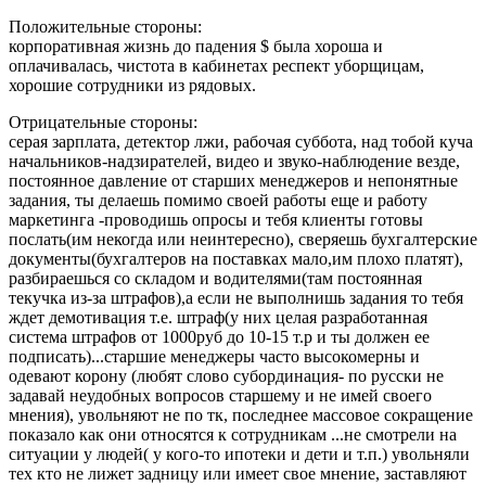
Положительные стороны:
корпоративная жизнь до падения $ была хороша и
оплачивалась, чистота в кабинетах респект уборщицам,
хорошие сотрудники из рядовых.
Отрицательные стороны:
серая зарплата, детектор лжи, рабочая суббота, над тобой куча
начальников-надзирателей, видео и звуко-наблюдение везде,
постоянное давление от старших менеджеров и непонятные
задания, ты делаешь помимо своей работы еще и работу
маркетинга -проводишь опросы и тебя клиенты готовы
послать(им некогда или неинтересно), сверяешь бухгалтерские
документы(бухгалтеров на поставках мало,им плохо платят),
разбираешься со складом и водителями(там постоянная
текучка из-за штрафов),а если не выполнишь задания то тебя
ждет демотивация т.е. штраф(у них целая разработанная
система штрафов от 1000руб до 10-15 т.р и ты должен ее
подписать)...старшие менеджеры часто высокомерны и
одевают корону (любят слово субординация- по русски не
задавай неудобных вопросов старшему и не имей своего
мнения), увольняют не по тк, последнее массовое сокращение
показало как они относятся к сотрудникам ...не смотрели на
ситуации у людей( у кого-то ипотеки и дети и т.п.) увольняли
тех кто не лижет задницу или имеет свое мнение, заставляют