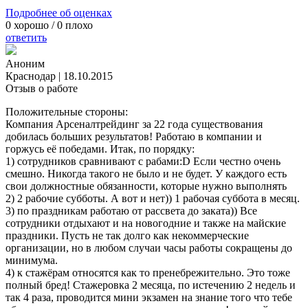
Подробнее об оценках
0
хорошо /
0
плохо
ответить
Аноним
Краснодар
|
18.10.2015
Отзыв о работе
Положительные стороны:
Компания Арсеналтрейдинг за 22 года существования
добилась больших результатов! Работаю в компании и
горжусь её победами. Итак, по порядку:
1) сотрудников сравнивают с рабами:D Если честно очень
смешно. Никогда такого не было и не будет. У каждого есть
свои должностные обязанности, которые нужно выполнять
2) 2 рабочие субботы. А вот и нет)) 1 рабочая суббота в месяц.
3) по праздникам работаю от рассвета до заката)) Все
сотрудники отдыхают и на новогодние и также на майские
праздники. Пусть не так долго как некоммерческие
организации, но в любом случаи часы работы сокращены до
минимума.
4) к стажёрам относятся как то пренебрежительно. Это тоже
полный бред! Стажеровка 2 месяца, по истечению 2 недель и
так 4 раза, проводится мини экзамен на знание того что тебе