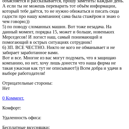
объясняется и рассказывается, прошу заметить! каждый день.
А если ты не можешь переварить тот объём информации,
который тебе даётся, то не нужно обижаться и писать сюда
гадости про нашу компанию( сама была стажёром и знаю о
чем говорю;))
5) по поводу сломанных машин. Вот тоже незадача. На
данный момент, порядка 15, может и больше, новеньких
Мерседесов! И логист наш, самый понимающий и
помогающий в острых ситуациях сотрудник!
6) ЗП. ВСЕ ЧЕСТНО. Никто не кого не обманывает и не
забирает заработанное вами.
Вот и все. Многие из вас могут подумать, что я защищаю
компанию, но нет, хочу лишь донести что наша фирма не
такая ужасная как тут не описывают!)) Всем добра и удачи в
выборе работодателя!
Отрицательные стороны:
Нет
0 Коммент.
Комфорт:
Удаленность офиса:
Бесплатные вкусняшки: