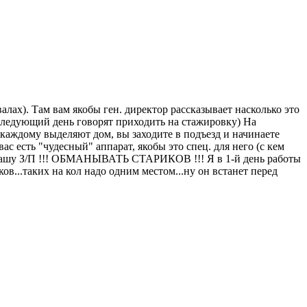
алах). Там вам якобы ген. директор рассказывает насколько это
а следующий день говорят приходить на стажировку) На
м каждому выделяют дом, вы заходите в подъезд и начинаете
с есть "чудесный" аппарат, якобы это спец. для него (с кем
ёт в вашу З/П !!! ОБМАНЫВАТЬ СТАРИКОВ !!! Я в 1-й день работы
в...таких на кол надо одним местом...ну он встанет перед