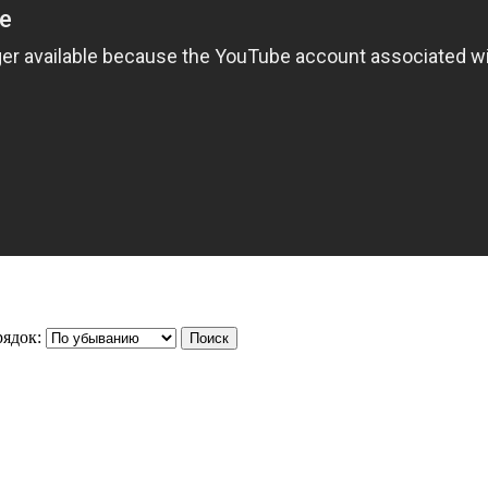
ядок: