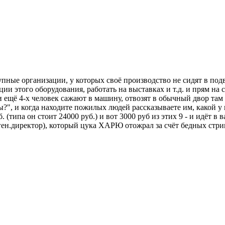
упные организации, у которых своё производство не сидят в подв
ции этого оборудования, работать на выставках и т.д. и прям н
 и ещё 4-х человек сажают в машину, отвозят в обычный двор та
, и когда находите пожилых людей рассказываете им, какой у ва
уб. (типа он стоит 24000 руб.) и вот 3000 руб из этих 9 - и ид
ен.директор), который цука ХАРЮ отожрал за счёт бедных стрико